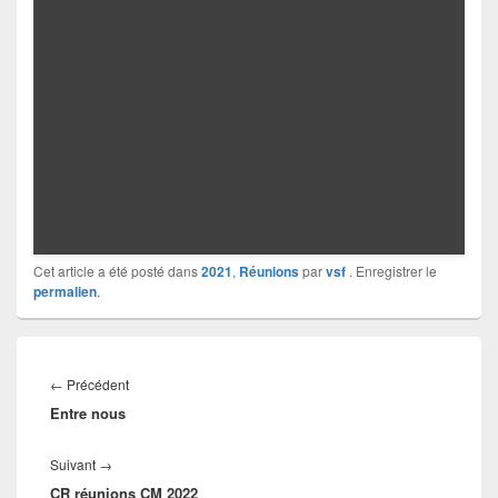
Cet article a été posté dans
2021
,
Réunions
par
vsf
. Enregistrer le
permalien
.
Navigation
de
Article
←
Précédent
l’article
Entre nous
précédent :
Article
Suivant
→
CR réunions CM 2022
suivant :